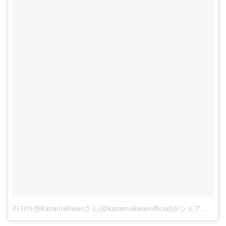
카자마콴KazamaKwanさん(@kazamakwanofficial)がシェアした投稿