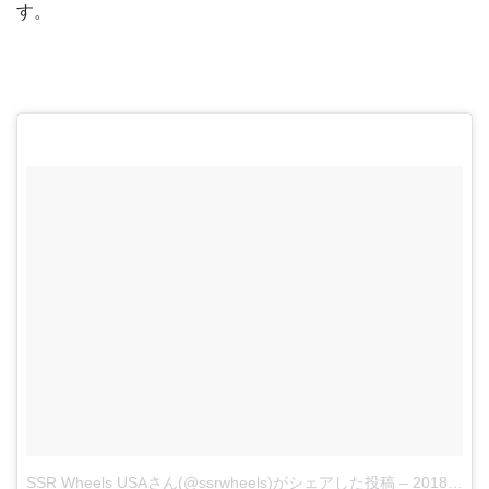
す。
SSR Wheels USAさん(@ssrwheels)がシェアした投稿
–
2018年 2月月22日午前10時49分PST