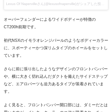
Lexus Of Napervilleさん(@lexusofnaperville)がシェアした投稿
–
2
オーバーフェンダーによるワイドボディーが特徴の
CT200h前期です。
初代NSXのイモラオレンジパールのようなボディーカラー
に、スポーティーかつ深リムタイプのホイールをセットし
ています。
さらに前に張り出したようなデザインのフロントバンパー
や、横に大きく切れ込んだダクトを備えたサイドステップ
など、エアロパーツも迫力あるタイプが装着されていま
す。
よく見ると、フロントバンパー開口部には、ダミーだとは