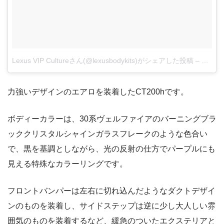
Lexus VIP Cultureさん(@lexusbodykits)がシェアした投稿
–
2018
力強いデザインのエアロを装着したCT200hです。
ボディーカラーは、30系ヴェルファイアのバーニングブラ
ッククリスタルシャインガラスフレークのような色合い
で、黒を基調としながら、光の反射の仕方でパープルにも
見える特殊なカラーリングです。
フロントバンパーは左右に切れ込んだようなダクトデザイ
ンのものを装着し、サイドステップは逆に少し大人しい雰
囲気のものを装着するなど、緩急のついたエクステリアと