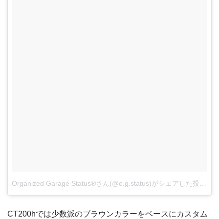
Organized Garage Status®️さん(@o.g.status)がシェアした投稿
–
CT200hでは少数派のブラウンカラーをベースにカスタム