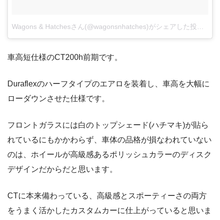
Wagons & Hatchesさん(@wagonsnhatches)がシェアした投稿
–
2
車高短仕様のCT200h前期です。
Duraflexのハーフタイプのエアロを装着し、車高を大幅に
ローダウンさせた仕様です。
フロントガラスには白のトップシェード(ハチマキ)が貼ら
れているにもかかわらず、車体の品格が損なわれていない
のは、ホイールが高級感あるポリッシュカラーのディスク
デザインだからだと思います。
CTに本来備わっている、高級感とスポーティーさの両方
をうまく活かしたカスタムカーに仕上がっていると思いま