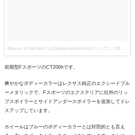
Wagons & Hatchesさん(@wagonsnhatches)がシェアした投稿
–
2
前期型FスポーツのCT200hです。
爽やかなボディーカラーはレクサス純正のエクシードブル
ーメタリックで、Fスポーツのエクステリアに社外のリッ
プスポイラーとサイドアンダースポイラーを追加してドレ
スアップしています。
ホイールはブルーのボディーカラーとは対照的とも言え