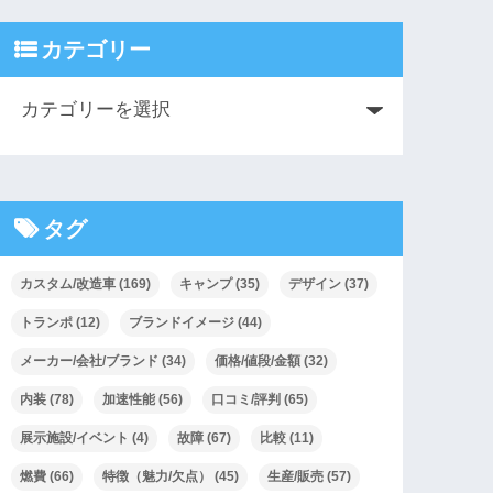
カテゴリー
タグ
カスタム/改造車
(169)
キャンプ
(35)
デザイン
(37)
トランポ
(12)
ブランドイメージ
(44)
メーカー/会社/ブランド
(34)
価格/値段/金額
(32)
内装
(78)
加速性能
(56)
口コミ/評判
(65)
展示施設/イベント
(4)
故障
(67)
比較
(11)
燃費
(66)
特徴（魅力/欠点）
(45)
生産/販売
(57)