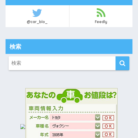
@car_blo_
Feedly
検索