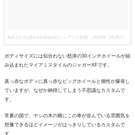
Ace-1さん(@ace1whips)がシェアした投稿
–
2018年 3月月27日午前6時30分PDT
ボディサイズには似合わない怒涛の30インチホイールが組
み込まれたマイアミスタイルのジャガーXFです。
真っ赤なボディに真っ赤なビッグホイールと個性が爆発し
ていますが、なぜか納得してしまう不思議なカスタムで
す。
常夏の国で、ヤシの木の横にこの車が並んでいる雰囲気を
想像できるほどイメージがはっきりしているカスタムで
す。