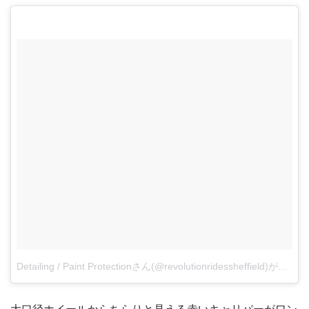
Detailing / Paint Protectionさん(@revolutionridessheffield)がシェアした投稿