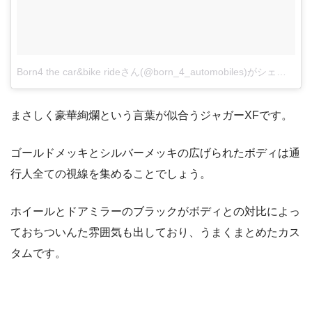
Born4 the car&bike rideさん(@born_4_automobiles)がシェアした投稿
まさしく豪華絢爛という言葉が似合うジャガーXFです。
ゴールドメッキとシルバーメッキの広げられたボディは通
行人全ての視線を集めることでしょう。
ホイールとドアミラーのブラックがボディとの対比によっ
ておちついんた雰囲気も出しており、うまくまとめたカス
タムです。