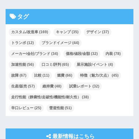
タグ
カスタム/改造車
(169)
キャンプ
(35)
デザイン
(37)
トランポ
(12)
ブランドイメージ
(44)
メーカー/会社/ブランド
(34)
価格/値段/金額
(32)
内装
(78)
加速性能
(56)
口コミ/評判
(65)
展示施設/イベント
(4)
故障
(67)
比較
(11)
燃費
(66)
特徴（魅力/欠点）
(45)
生産/販売
(57)
維持費
(48)
試乗レポート
(32)
走行性能（静粛性/走破性/機能性/耐久性）
(38)
辛口レビュー
(25)
雪道性能
(51)
最新情報はこちら