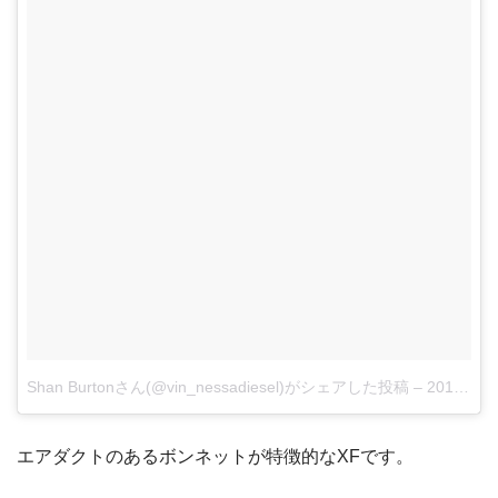
Shan Burtonさん(@vin_nessadiesel)がシェアした投稿
–
2018年 4月月12日午前9時00分PDT
エアダクトのあるボンネットが特徴的なXFです。