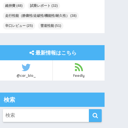
維持費
(48)
試乗レポート
(32)
走行性能（静粛性/走破性/機能性/耐久性）
(38)
辛口レビュー
(25)
雪道性能
(51)
最新情報はこちら
@car_blo_
Feedly
検索