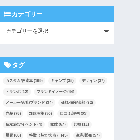
カテゴリー
タグ
カスタム/改造車
(169)
キャンプ
(35)
デザイン
(37)
トランポ
(12)
ブランドイメージ
(44)
メーカー/会社/ブランド
(34)
価格/値段/金額
(32)
内装
(78)
加速性能
(56)
口コミ/評判
(65)
展示施設/イベント
(4)
故障
(67)
比較
(11)
燃費
(66)
特徴（魅力/欠点）
(45)
生産/販売
(57)