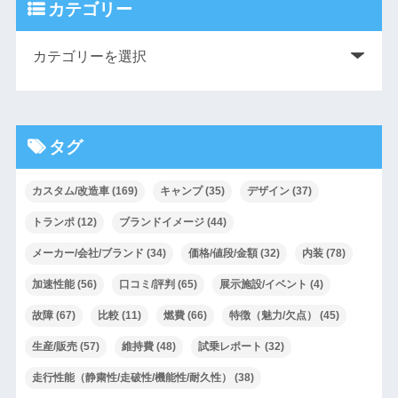
カテゴリー
タグ
カスタム/改造車
(169)
キャンプ
(35)
デザイン
(37)
トランポ
(12)
ブランドイメージ
(44)
メーカー/会社/ブランド
(34)
価格/値段/金額
(32)
内装
(78)
加速性能
(56)
口コミ/評判
(65)
展示施設/イベント
(4)
故障
(67)
比較
(11)
燃費
(66)
特徴（魅力/欠点）
(45)
生産/販売
(57)
維持費
(48)
試乗レポート
(32)
走行性能（静粛性/走破性/機能性/耐久性）
(38)