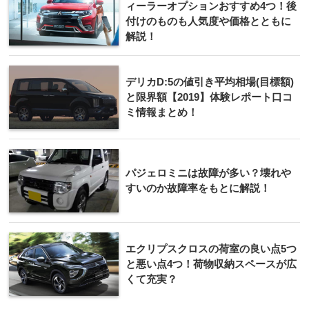
ィーラーオプションおすすめ4つ！後
付けのものも人気度や価格とともに
解説！
デリカD:5の値引き平均相場(目標額)
と限界額【2019】体験レポート口コ
ミ情報まとめ！
パジェロミニは故障が多い？壊れや
すいのか故障率をもとに解説！
エクリプスクロスの荷室の良い点5つ
と悪い点4つ！荷物収納スペースが広
くて充実？