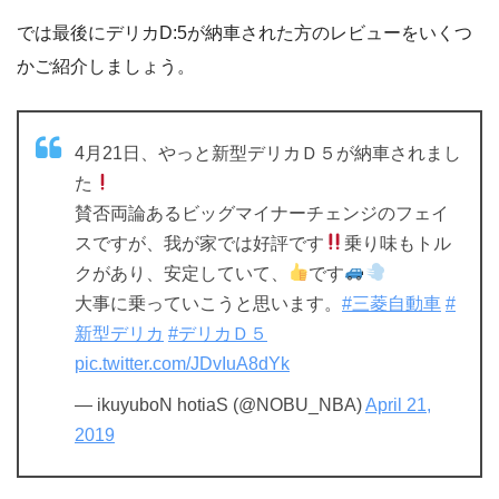
では最後にデリカD:5が納車された方のレビューをいくつ
かご紹介しましょう。
4月21日、やっと新型デリカＤ５が納車されまし
た
賛否両論あるビッグマイナーチェンジのフェイ
スですが、我が家では好評です
乗り味もトル
クがあり、安定していて、
です
大事に乗っていこうと思います。
#三菱自動車
#
新型デリカ
#デリカＤ５
pic.twitter.com/JDvIuA8dYk
— ikuyuboN hotiaS (@NOBU_NBA)
April 21,
2019