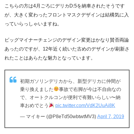
こちらの方は4月ごろにデリカD:5を納車されたそうです
が、大きく変わったフロントマスクデザインは結構気に入
っていらっしゃいますね。
ビッグマイナーチェンジのデザイン変更はかなり賛否両論
あったのですが、12年近く続いた古めのデザインが刷新さ
れたことはあらたな魅力となっています。
初期ガソリンデリカから、新型デリカに仲間が
乗り換えました
事故で右脚が今は不自由なの
で、オートクルコンが便利で有難いらしい〜納
車おめでとう
pic.twitter.com/VdK2UuAi8K
— マイキー (@P8eTd50wbtwtMV3)
April 7, 2019