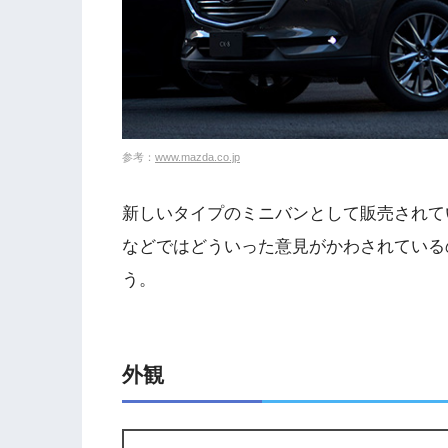
参考：
www.mazda.co.jp
新しいタイプのミニバンとして販売されてい
などではどういった意見がかわされている
う。
外観