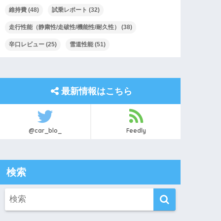
維持費
(48)
試乗レポート
(32)
走行性能（静粛性/走破性/機能性/耐久性）
(38)
辛口レビュー
(25)
雪道性能
(51)
最新情報はこちら
@car_blo_
Feedly
検索