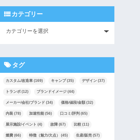
カテゴリー
タグ
カスタム/改造車
(169)
キャンプ
(35)
デザイン
(37)
トランポ
(12)
ブランドイメージ
(44)
メーカー/会社/ブランド
(34)
価格/値段/金額
(32)
内装
(78)
加速性能
(56)
口コミ/評判
(65)
展示施設/イベント
(4)
故障
(67)
比較
(11)
燃費
(66)
特徴（魅力/欠点）
(45)
生産/販売
(57)