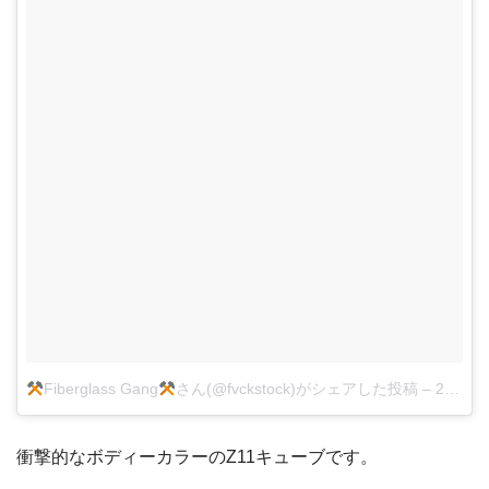
Fiberglass Gang
さん(@fvckstock)がシェアした投稿
–
2018年 7月月12日午前10時25分PDT
衝撃的なボディーカラーのZ11キューブです。