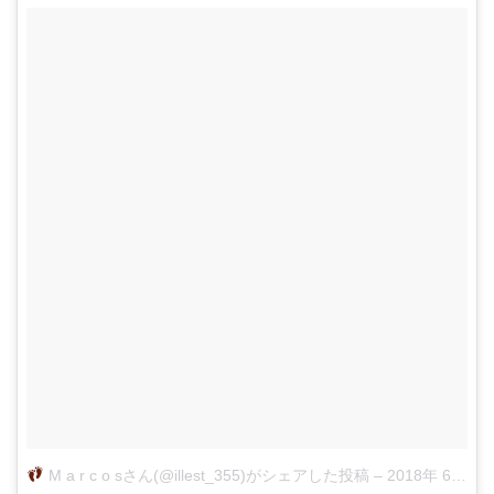
M a r c o sさん(@illest_355)がシェアした投稿
–
2018年 6月月26日午前4時30分PDT