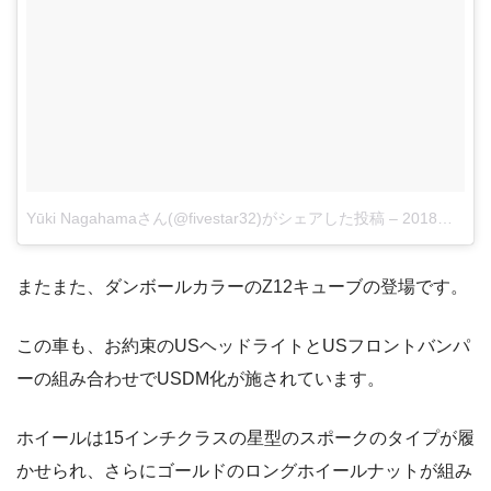
Yūki Nagahamaさん(@fivestar32)がシェアした投稿
–
2018年 6月月22日午前6時32分PDT
またまた、ダンボールカラーのZ12キューブの登場です。
この車も、お約束のUSヘッドライトとUSフロントバンパ
ーの組み合わせでUSDM化が施されています。
ホイールは15インチクラスの星型のスポークのタイプが履
かせられ、さらにゴールドのロングホイールナットが組み