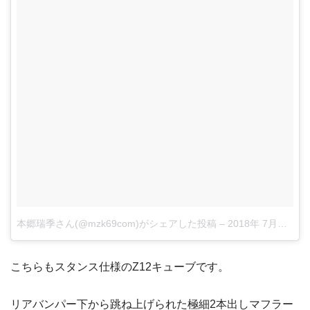
本郷瑞季さん(@mzk69com)がシェアした投稿
–
2018年 7月月5日午前7時28分PDT
こちらもスタンス仕様のZ12キューブです。
リアバンパー下から跳ね上げられた極細2本出しマフラー