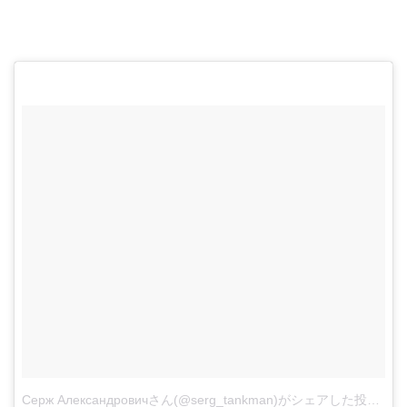
Серж Александровичさん(@serg_tankman)がシェアした投稿
–
2