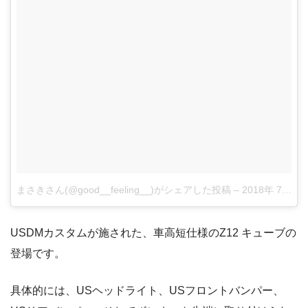
まさきさん(@good__feeling__)がシェアした投稿
–
2018年 7月月22日午前12時42分PDT
USDMカスタムが施された、車高短仕様のZ12 キューブの
登場です。
具体的には、USヘッドライト、USフロントバンパー、