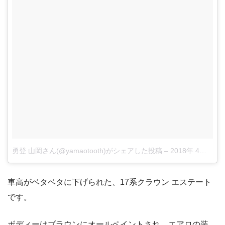
勇登 山岡さん(@yamaotooth)がシェアした投稿
–
2018年 4月月29日午前7時59分PDT
車高がベタベタに下げられた、17系クラウン エステート
です。
ボディーはブラウンにオールペイントされ、エアロの装