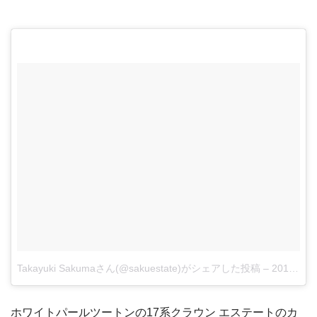
Takayuki Sakumaさん(@sakuestate)がシェアした投稿
–
2018年 7月月2日午後7時38分PDT
ホワイトパールツートンの17系クラウン エステートのカ