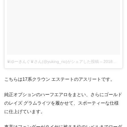
♛︎ゆーきんぐ♛︎さん(@yuking_rio)がシェアした投稿
–
2018年 8月月1日午前8時53分PDT
こちらは17系クラウン エステートのアスリートです。
純正オプションのハーフエアロをまとい、さらにゴールド
のレイズ グラムライツを履かせて、スポーティーな仕様
に仕上げています。
車高はフェンダーがタイヤに被さる位のレベルまでローダ