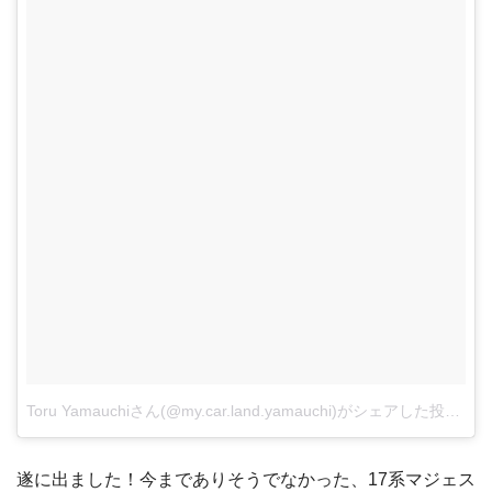
Toru Yamauchiさん(@my.car.land.yamauchi)がシェアした投稿
–
2
遂に出ました！今までありそうでなかった、17系マジェス