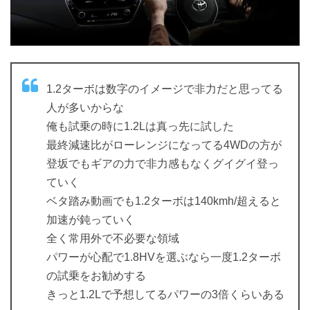
1.2ターボは数字のイメージで非力だと思ってる
人が多いからな
俺も試乗の時に1.2Lは真っ先に試した
最終減速比がローレンジになってる4WDの方が
登坂でもギアの力で非力感もなくグイグイ登っ
ていく
ベタ踏み動画でも1.2ターボは140kmh/超えると
加速が鈍っていく
全く常用外で不必要な領域
パワーが心配で1.8HVを選ぶなら一度1.2ターボ
の試乗をお勧めする
きっと1.2Lで予想してるパワーの3倍くらいある