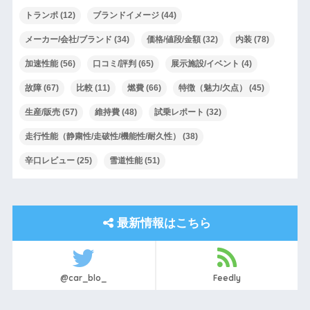
トランポ
(12)
ブランドイメージ
(44)
メーカー/会社/ブランド
(34)
価格/値段/金額
(32)
内装
(78)
加速性能
(56)
口コミ/評判
(65)
展示施設/イベント
(4)
故障
(67)
比較
(11)
燃費
(66)
特徴（魅力/欠点）
(45)
生産/販売
(57)
維持費
(48)
試乗レポート
(32)
走行性能（静粛性/走破性/機能性/耐久性）
(38)
辛口レビュー
(25)
雪道性能
(51)
最新情報はこちら
@car_blo_
Feedly