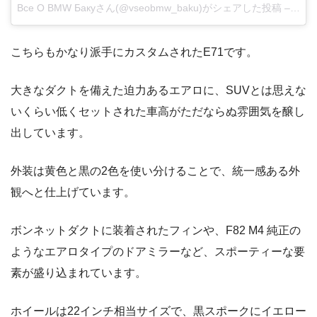
Все О BMW Бакуさん(@vseobmw_baku)がシェアした投稿
–
201
こちらもかなり派手にカスタムされたE71です。
大きなダクトを備えた迫力あるエアロに、SUVとは思えな
いくらい低くセットされた車高がただならぬ雰囲気を醸し
出しています。
外装は黄色と黒の2色を使い分けることで、統一感ある外
観へと仕上げています。
ボンネットダクトに装着されたフィンや、F82 M4 純正の
ようなエアロタイプのドアミラーなど、スポーティーな要
素が盛り込まれています。
ホイールは22インチ相当サイズで、黒スポークにイエロー