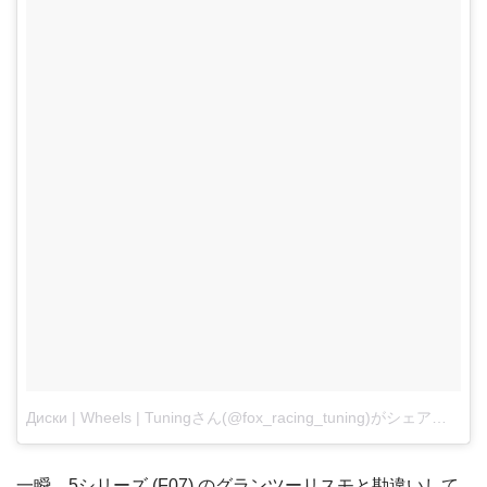
Диски | Wheels | Tuningさん(@fox_racing_tuning)がシェアした投稿
一瞬、5シリーズ (F07) のグランツーリスモと勘違いして