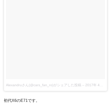
Alexandruさん(@cars_fan_ro)がシェアした投稿
–
2017年 4月月21日午前7時44分PDT
初代X6のE71です。