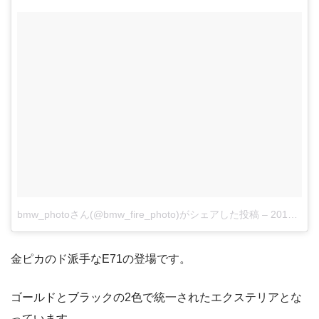
bmw_photoさん(@bmw_fire_photo)がシェアした投稿
–
2018年 3月月3日午後12時54分PST
金ピカのド派手なE71の登場です。
ゴールドとブラックの2色で統一されたエクステリアとな
っています。