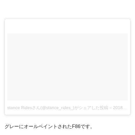
stance Ridesさん(@stance_rides_)がシェアした投稿
–
2018年 4月月18日午前6時09分PDT
グレーにオールペイントされたF86です。