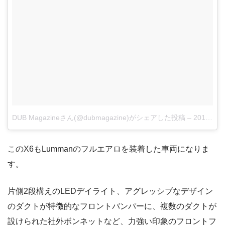
DUB Magazineさん(@dubmagazine)がシェアした投稿
–
2018年 4月月17日午後9時32分PDT
このX6もLummanのフルエアロを装着した車両になりま
す。
片側2段構えのLEDデイライト、アグレッシブなデザイン
のダクトが特徴的なフロントバンパーに、複数のダクトが
設けられた社外ボンネットなど、力強い印象のフロントフ