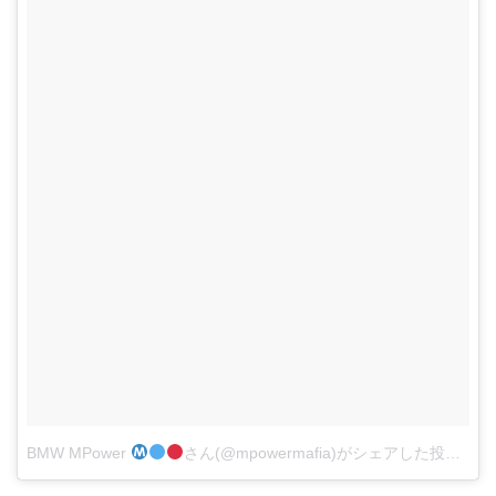
BMW MPower
さん(@mpowermafia)がシェアした投稿
–
2