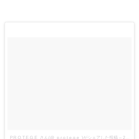
_P.R.O.T.E.G.E_さん(@_p.r.o.t.e.g.e_)がシェアした投稿
–
2018年 4月月24日午後3時27分PDT