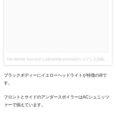
The Vehicle Sourceさん(@vehicle.source)がシェアした投稿
–
20
ブラックボディーにイエローヘッドライトが特徴のi8で
す。
フロントとサイドのアンダースポイラーはACシュニッツ
ァーで揃えています。