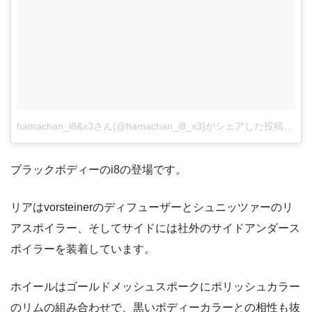
hamachan_i8&x3さん(@hamachan_i8_x3)がシェアした投稿
–
20
ブラックボディーのi8の登場です。
リアはvorsteinerのディフューザーとシュニッツァーのリ
アスポイラー、そしてサイドには社外のサイドアンダース
ポイラーを装着しています。
ホイールはゴールドメッシュスポークにポリッシュカラー
のリムの組み合わせで、黒いボディーカラーとの相性も抜