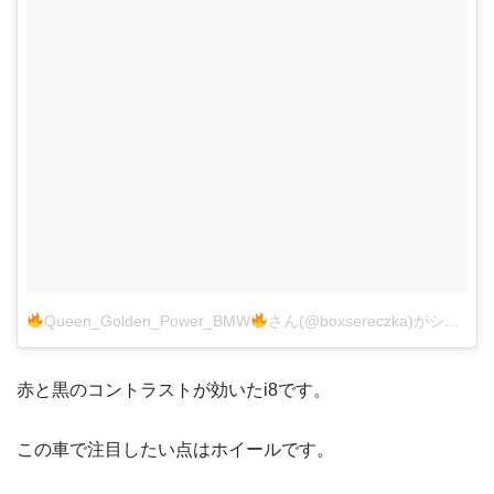
Queen_Golden_Power_BMW
さん(@boxsereczka)がシェアした投稿
赤と黒のコントラストが効いたi8です。
この車で注目したい点はホイールです。