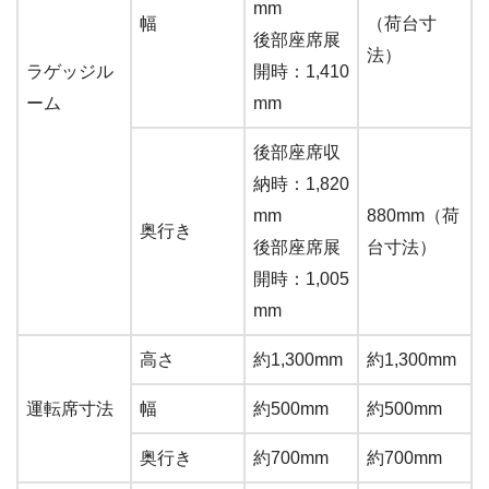
mm
幅
（荷台寸
後部座席展
法）
ラゲッジル
開時：1,410
ーム
mm
後部座席収
納時：1,820
mm
880mm（荷
奥行き
後部座席展
台寸法）
開時：1,005
mm
高さ
約1,300mm
約1,300mm
運転席寸法
幅
約500mm
約500mm
奥行き
約700mm
約700mm