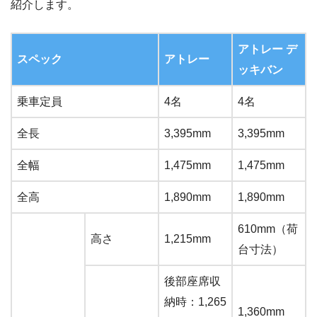
紹介します。
アトレー デ
スペック
アトレー
ッキバン
乗車定員
4名
4名
全長
3,395mm
3,395mm
全幅
1,475mm
1,475mm
全高
1,890mm
1,890mm
610mm（荷
高さ
1,215mm
台寸法）
後部座席収
納時：1,265
1,360mm