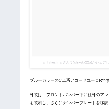
☆ Takeshi ☆さん(@shiketa22a)がシェ
ブルーカラーのCL1系アコードユーロRで
外装は、フロントバンパー下に社外のアン
を装着し、さらにナンバープレートを移設