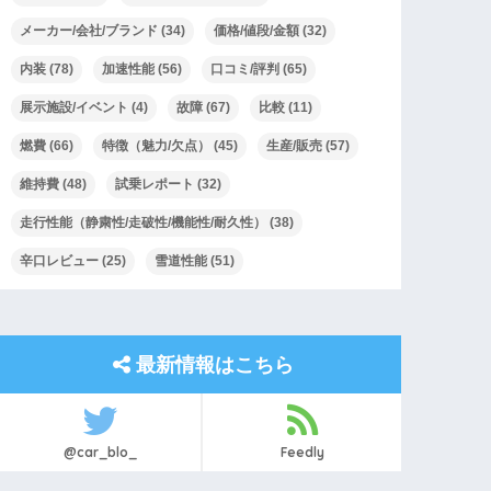
メーカー/会社/ブランド
(34)
価格/値段/金額
(32)
内装
(78)
加速性能
(56)
口コミ/評判
(65)
展示施設/イベント
(4)
故障
(67)
比較
(11)
燃費
(66)
特徴（魅力/欠点）
(45)
生産/販売
(57)
維持費
(48)
試乗レポート
(32)
走行性能（静粛性/走破性/機能性/耐久性）
(38)
辛口レビュー
(25)
雪道性能
(51)
最新情報はこちら
@car_blo_
Feedly