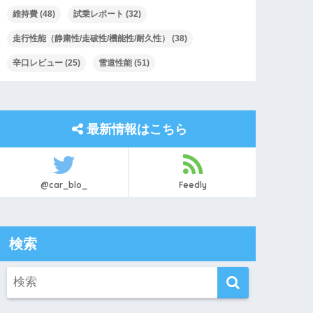
維持費
(48)
試乗レポート
(32)
走行性能（静粛性/走破性/機能性/耐久性）
(38)
辛口レビュー
(25)
雪道性能
(51)
最新情報はこちら
@car_blo_
Feedly
検索