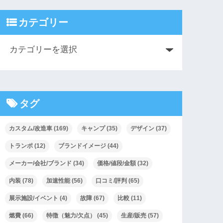
カテゴリー
タグ
カスタム/改造車
(169)
キャンプ
(35)
デザイン
(37)
トランポ
(12)
ブランドイメージ
(44)
メーカー/会社/ブランド
(34)
価格/値段/金額
(32)
内装
(78)
加速性能
(56)
口コミ/評判
(65)
展示施設/イベント
(4)
故障
(67)
比較
(11)
燃費
(66)
特徴（魅力/欠点）
(45)
生産/販売
(57)