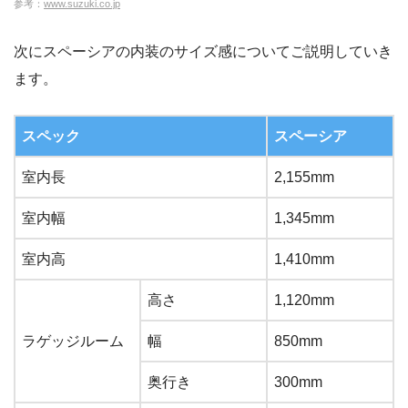
参考：
www.suzuki.co.jp
次にスペーシアの内装のサイズ感についてご説明していき
ます。
スペック
スペーシア
室内長
2,155mm
室内幅
1,345mm
室内高
1,410mm
高さ
1,120mm
ラゲッジルーム
幅
850mm
奥行き
300mm