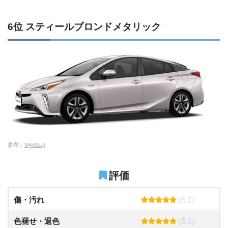
6位 スティールブロンドメタリック
参考：
toyota.jp
評価
(5.0)
傷・汚れ
(5.0)
色褪せ・退色