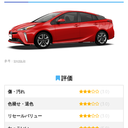
参考：
toyota.jp
評価
(3.0)
傷・汚れ
(3.0)
色褪せ・退色
(3.0)
リセールバリュー