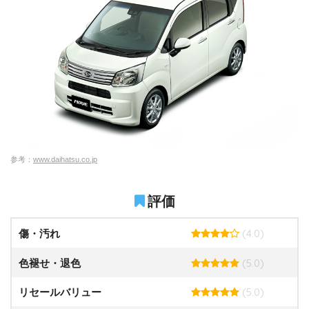
参考：
www.daihatsu.co.jp
評価
(4.0)
傷・汚れ
(5.0)
色褪せ・退色
(5.0)
リセールバリュー