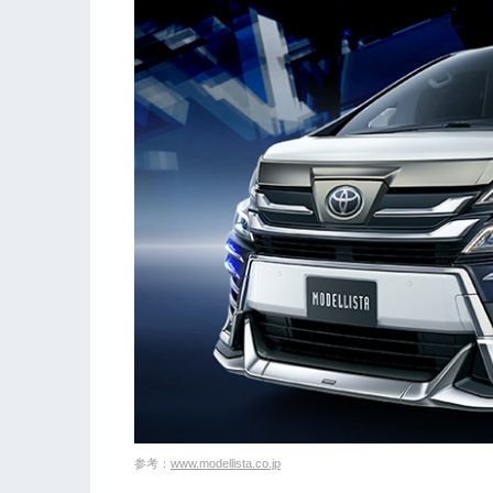
参考：
www.modellista.co.jp