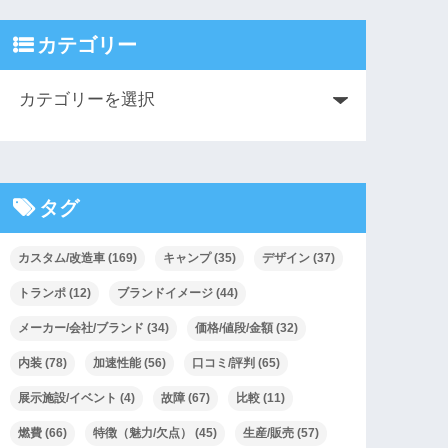
カテゴリー
タグ
カスタム/改造車
(169)
キャンプ
(35)
デザイン
(37)
トランポ
(12)
ブランドイメージ
(44)
メーカー/会社/ブランド
(34)
価格/値段/金額
(32)
内装
(78)
加速性能
(56)
口コミ/評判
(65)
展示施設/イベント
(4)
故障
(67)
比較
(11)
燃費
(66)
特徴（魅力/欠点）
(45)
生産/販売
(57)