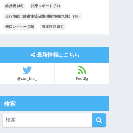
維持費
(48)
試乗レポート
(32)
走行性能（静粛性/走破性/機能性/耐久性）
(38)
辛口レビュー
(25)
雪道性能
(51)
最新情報はこちら
@car_blo_
Feedly
検索