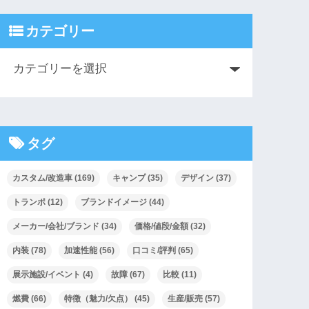
カテゴリー
タグ
カスタム/改造車
(169)
キャンプ
(35)
デザイン
(37)
トランポ
(12)
ブランドイメージ
(44)
メーカー/会社/ブランド
(34)
価格/値段/金額
(32)
内装
(78)
加速性能
(56)
口コミ/評判
(65)
展示施設/イベント
(4)
故障
(67)
比較
(11)
燃費
(66)
特徴（魅力/欠点）
(45)
生産/販売
(57)