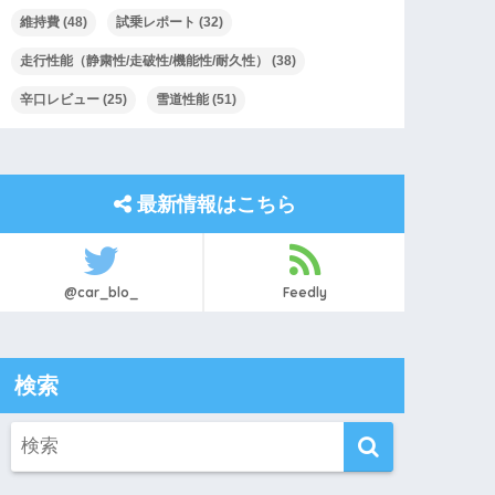
維持費
(48)
試乗レポート
(32)
走行性能（静粛性/走破性/機能性/耐久性）
(38)
辛口レビュー
(25)
雪道性能
(51)
最新情報はこちら
@car_blo_
Feedly
検索