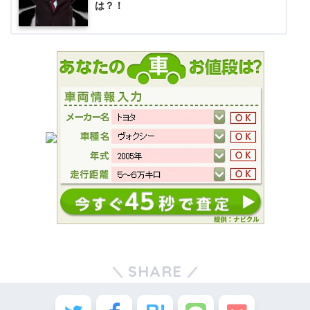
は？！
SHARE