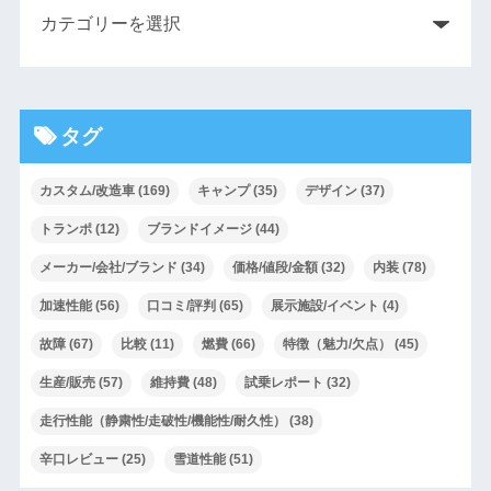
タグ
カスタム/改造車
(169)
キャンプ
(35)
デザイン
(37)
トランポ
(12)
ブランドイメージ
(44)
メーカー/会社/ブランド
(34)
価格/値段/金額
(32)
内装
(78)
加速性能
(56)
口コミ/評判
(65)
展示施設/イベント
(4)
故障
(67)
比較
(11)
燃費
(66)
特徴（魅力/欠点）
(45)
生産/販売
(57)
維持費
(48)
試乗レポート
(32)
走行性能（静粛性/走破性/機能性/耐久性）
(38)
辛口レビュー
(25)
雪道性能
(51)