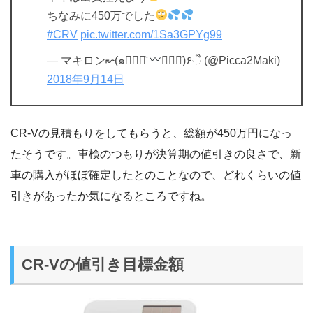
ちなみに450万でした
#CRV
pic.twitter.com/1Sa3GPYg99
— マキロン↜(๑꒪⃚⃙᷅
꒪⃙⃚᷄)۶ૈ (@Picca2Maki)
2018年9月14日
CR-Vの見積もりをしてもらうと、総額が450万円になっ
たそうです。車検のつもりが決算期の値引きの良さで、新
車の購入がほぼ確定したとのことなので、どれくらいの値
引きがあったか気になるところですね。
CR-Vの値引き目標金額