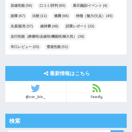
加速性能
(56)
口コミ/評判
(65)
展示施設/イベント
(4)
故障
(67)
比較
(11)
燃費
(66)
特徴（魅力/欠点）
(45)
生産/販売
(57)
維持費
(48)
試乗レポート
(32)
走行性能（静粛性/走破性/機能性/耐久性）
(38)
辛口レビュー
(25)
雪道性能
(51)
最新情報はこちら
@car_blo_
Feedly
検索