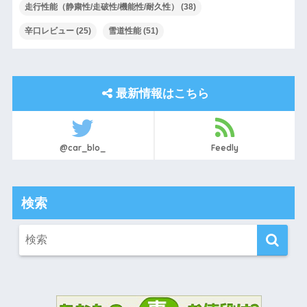
走行性能（静粛性/走破性/機能性/耐久性）
(38)
辛口レビュー
(25)
雪道性能
(51)
最新情報はこちら
@car_blo_
Feedly
検索