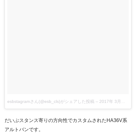
esbstagramさん(@esb_cls)がシェアした投稿
–
2017年 3月月1日午前7時25分PST
だいぶスタンス寄りの方向性でカスタムされたHA36V系
アルトバンです。