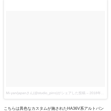
Mi-yan/japanさん(@studio_pirro)がシェアした投稿
–
2018年 5月月5日午後2時13分PDT
こちらは異色なカスタムが施されたHA36V系アルトバン