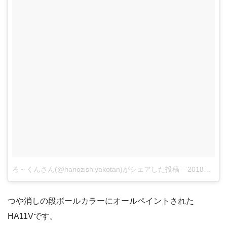
ろ～くんさん(@hanozishiyakotan)がシェアした投稿
–
2018年 5月月31日午前10時13分PDT
つや消しの段ボールカラーにオールペイントされた
HA11Vです。