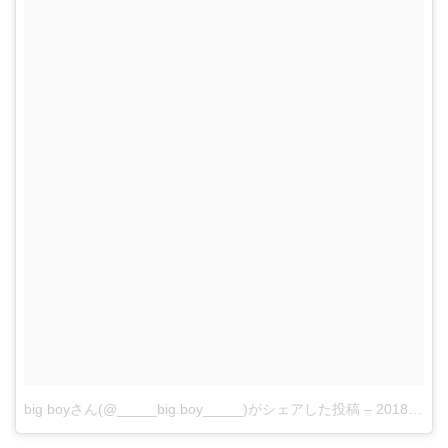
big boyさん(@_____big.boy_____)がシェアした投稿
–
2018年 6月月4日午前12時25分PDT