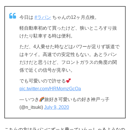
今日は
#ラパン
ちゃんの12ヶ月点検。
軽自動車初めて買ったけど、狭いところすり抜
けたり駐車する時は便利。
ただ、4人乗せた時などはパワーが足りず坂道で
はキツイ。高速での安定性もない。あとラパン
だけだと思うけど、フロントガラスの角度の関
係で近くの信号が見辛い。
でも可愛いので許せる
pic.twitter.com/HRMomzGcOa
— いつき
旅好き可愛いもの好き神戸っ子
(@n_itsuki)
July 9, 2020
こちらの方はラパンにずっと乗っていらっしゃるようなの