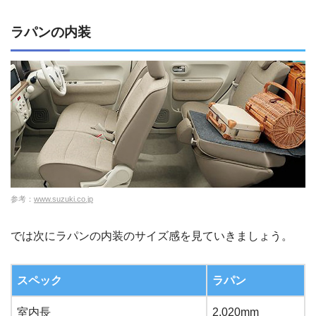
ラパンの内装
参考：
www.suzuki.co.jp
では次にラパンの内装のサイズ感を見ていきましょう。
スペック
ラパン
室内長
2,020mm