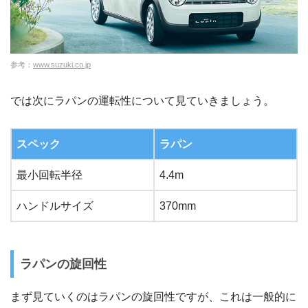
参考：
www.suzuki.co.jp
では次にラパンの運転性について見ていきましょう。
スペック
ラパン
最小回転半径
4.4m
ハンドルサイズ
370mm
ラパンの旋回性
まず見ていくのはラパンの旋回性ですが、これは一般的に