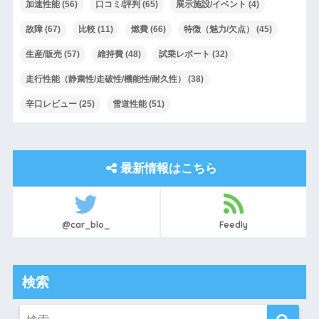
加速性能
(56)
口コミ/評判
(65)
展示施設/イベント
(4)
故障
(67)
比較
(11)
燃費
(66)
特徴（魅力/欠点）
(45)
生産/販売
(57)
維持費
(48)
試乗レポート
(32)
走行性能（静粛性/走破性/機能性/耐久性）
(38)
辛口レビュー
(25)
雪道性能
(51)
最新情報はこちら
@car_blo_
Feedly
検索